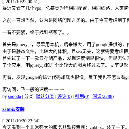
[
| 2011/10/22 00:51]
最近又看了几个vps，总感觉为啥相同配置，相同线路，人家
之前一直想当然，认为是网络问题之类的。由于今天考虑到了博
一看不要紧，终于找到瓶颈了。。
首先是jquery.js，最早用本机，后来嫌大，用了google提供的
由于是静态文件，比较大的体积，且seo无关，这就需要考虑
首先试了一下一款云存储产品，发现速度倒是很快，但是无法开启g
了个应用，吧jquery.js和几个比较大的图片移过去了。立竿
再看，发现google的统计代码加载也很慢，反正我也不怎么看go
再访问，飞一般的速度~~~~~~
by
snooda
| 分类:
默认分类
|
评论(0)
|
引用(0)
|
阅读(2288)
zabbix安装
[
| 2011/10/20 23:34]
今天看到一个非常强大的服务器监控程序：zabbix。装了一下