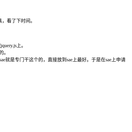
具，看了下时间。
ery.js上。
的。
e就是专门干这个的，直接放到sae上最好。于是在sae上申请