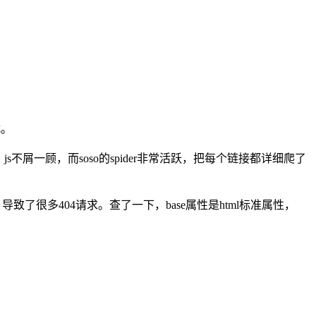
扰。
屑一顾，而soso的spider非常活跃，把每个链接都详细爬了
取，导致了很多404请求。查了一下，base属性是html标准属性，