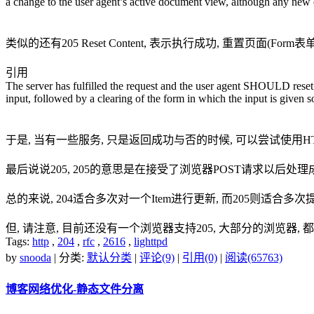
a change to the user agent’s active document view, although any new
类似的还有205 Reset Content, 表示执行成功, 重置页面(Form表单
引用
The server has fulfilled the request and the user agent SHOULD reset 
input, followed by a clearing of the form in which the input is given so 
于是, 当有一些服务, 只是返回成功与否的时候, 可以尝试使用HT
最后说说205, 205的意思是在接受了浏览器POST请求以后处理
总的来说, 204适合多次对一个Item进行更新, 而205则适合多次提
但, 请注意, 目前还没有一个浏览器支持205, 大部分的浏览器, 都
Tags:
http
,
204
,
rfc
,
2616
,
lighttpd
by
snooda
| 分类:
默认分类
|
评论(9)
|
引用(0)
|
阅读(65763)
博客网络优化-静态文件分离