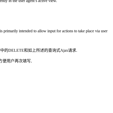
ly in the user agent’s active view.
primarily intended to allow input for actions to take place via user
中的DELETE和如上所述的查询式Ajax请求.
 方便用户再次填写,