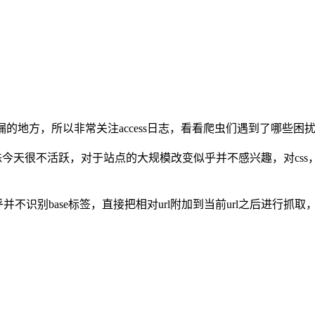
的地方，所以非常关注access日志，看看爬虫们遇到了哪些困
天很不活跃，对于站点的大规模改变似乎并不感兴趣，对css，js不
er似乎并不识别base标签，直接把相对url附加到当前url之后进行抓