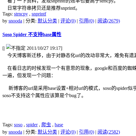
看了一下资料，发现snprintf的效率也要高于strncpy。
日常字符串拷贝还是推荐snprintf。
Tags:
strncpy
,
snprintf
by
snooda
| 分类:
默认分类
|
评论(0)
|
引用(0)
|
阅读(2679)
Soso Spider 不支持base属性
[
|
2011/10/27 19:17]
今天博客新迁移，由于对静态化url的改动非常大，难免有遗漏
在看日志的时候发现一个有意思的现象，google和百度的蜘蛛今
一遍，但发现一个问题：
新博客的url是采用base设置+相对url的模式，soso的spid
soso不支持这个属性应该算是个bug了。
Tags:
soso
,
spider
,
爬虫
,
base
by
snooda
| 分类:
默认分类
|
评论(0)
|
引用(0)
|
阅读(2582)