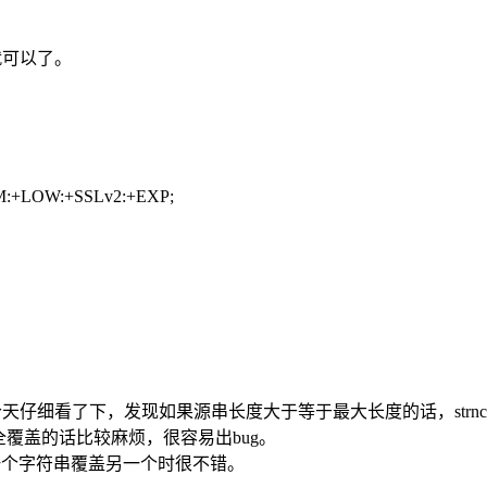
就可以了。
M:+LOW:+SSLv2:+EXP;
，今天仔细看了下，发现如果源串长度大于等于最大长度的话，strn
全覆盖的话比较麻烦，很容易出bug。
使用一个字符串覆盖另一个时很不错。