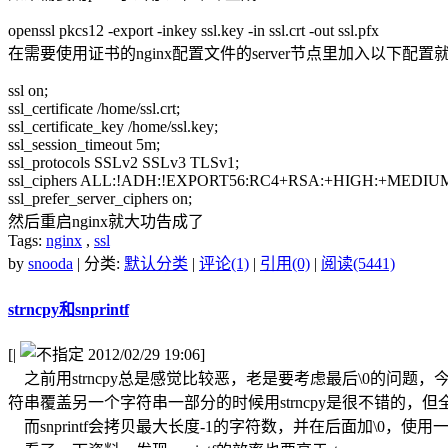
openssl pkcs12 -export -inkey ssl.key -in ssl.crt -out ssl.pfx
在需要使用证书的nginx配置文件的server节点里加入以下配置
ssl on;
ssl_certificate /home/ssl.crt;
ssl_certificate_key /home/ssl.key;
ssl_session_timeout 5m;
ssl_protocols SSLv2 SSLv3 TLSv1;
ssl_ciphers ALL:!ADH:!EXPORT56:RC4+RSA:+HIGH:+MEDIU
ssl_prefer_server_ciphers on;
然后重启nginx就大功告成了
Tags:
nginx
,
ssl
by
snooda
| 分类:
默认分类
|
评论(1)
|
引用(0)
|
阅读(5441)
strncpy和snprintf
[
|
2012/02/29 19:06]
之前用strncpy总是感觉比较恶，老是要考虑最后\0的问题
符串覆盖另一个字符串一部分的时候用strncpy是很不错的，但
而snprintf会拷贝最大长度-1的字符数，并在后面加\0，