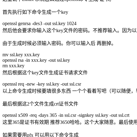
首先执行如下命令生成一个key
openssl genrsa -des3 -out ssl.key 1024
然后他会要求你输入这个key文件的密码。不推荐输入。因为以后要给n
由于生成时候必须输入密码。你可以输入后 再删掉。
mv ssl.key xxx.key
openssl rsa -in xxx.key -out ssl.key
rm xxx.key
然后根据这个key文件生成证书请求文件
openssl req -new -key ssl.key -out ssl.csr
以上命令生成时候要填很多东西 一个个看着写吧（可以随便，
最后根据这2个文件生成crt证书文件
openssl x509 -req -days 365 -in ssl.csr -signkey ssl.key -out ssl.crt
这里365是证书有效期 推荐3650哈哈。这个大家随意。最后使用
如果需要用pfx 可以用以下命令生成