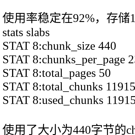
使用率稳定在92%，存储1
stats slabs
STAT 8:chunk_size 440
STAT 8:chunks_per_page 
STAT 8:total_pages 50
STAT 8:total_chunks 1191
STAT 8:used_chunks 1191
使用了大小为440字节的chu