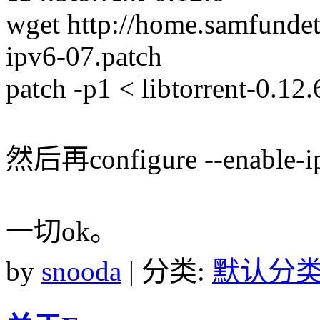
wget http://home.samfundet.
ipv6-07.patch
patch -p1 < libtorrent-0.12
然后再configure --enable-
一切ok。
by
snooda
| 分类:
默认分