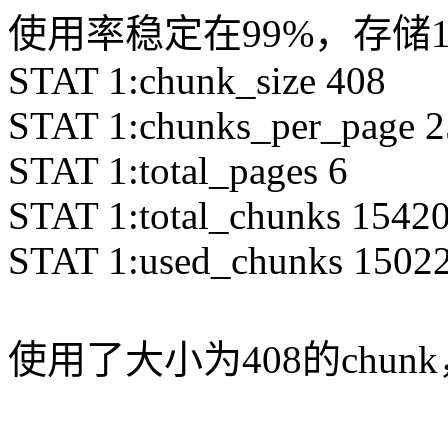
使用率稳定在99%，存储1
STAT 1:chunk_size 408
STAT 1:chunks_per_page 
STAT 1:total_pages 6
STAT 1:total_chunks 1542
STAT 1:used_chunks 1502
使用了大小为408的chunk