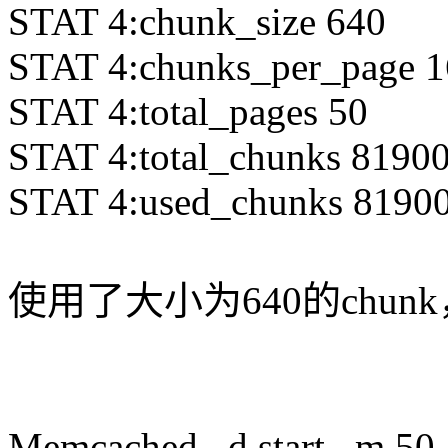
STAT 4:chunk_size 640
STAT 4:chunks_per_page 
STAT 4:total_pages 50
STAT 4:total_chunks 8190
STAT 4:used_chunks 8190
使用了大小为640的chunk
Memcached –d start –m 5