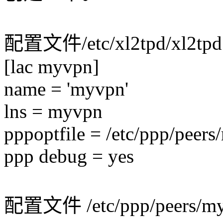
配置文件/etc/xl2tpd/xl2tpd
[lac myvpn]
name = 'myvpn'
lns = myvpn
pppoptfile = /etc/ppp/peer
ppp debug = yes
配置文件 /etc/ppp/peers/my