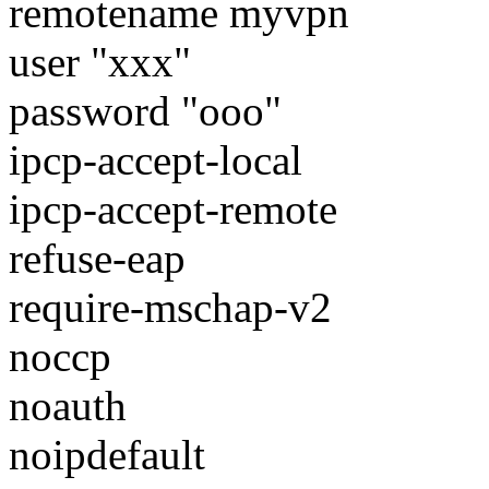
remotename myvpn
user "xxx"
password "ooo"
ipcp-accept-local
ipcp-accept-remote
refuse-eap
require-mschap-v2
noccp
noauth
noipdefault