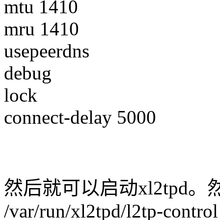
mtu 1410
mru 1410
usepeerdns
debug
lock
connect-delay 5000
然后就可以启动xl2tpd。然后ec
/var/run/xl2tpd/l2tp-control