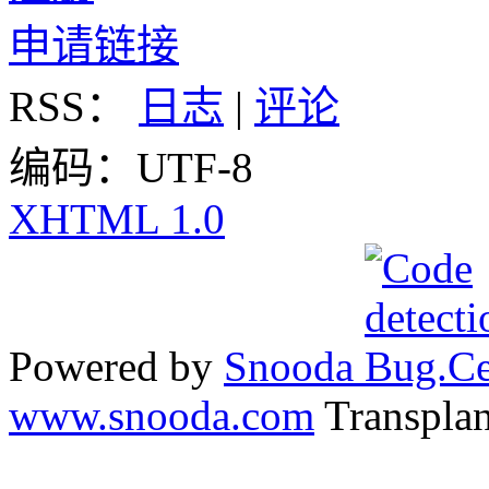
申请链接
RSS：
日志
|
评论
编码：UTF-8
XHTML 1.0
Powered by
Snooda
www.snooda.com
Transpla